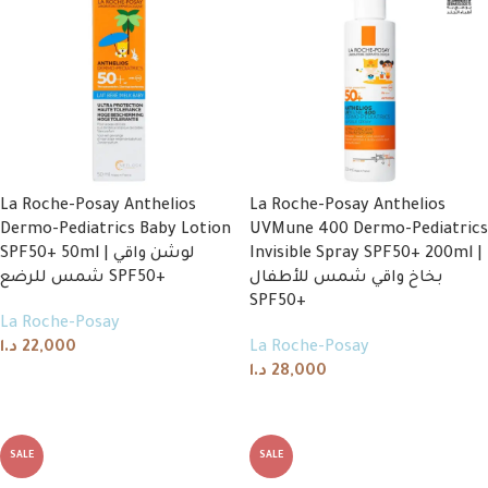
La Roche-Posay Anthelios
La Roche-Posay Anthelios
Dermo-Pediatrics Baby Lotion
UVMune 400 Dermo-Pediatrics
SPF50+ 50ml | لوشن واقي
Invisible Spray SPF50+ 200ml |
بخاخ واقي شمس للأطفال
شمس للرضع SPF50+
SPF50+
La Roche-Posay
د.ا
22,000
La Roche-Posay
د.ا
28,000
Add to cart
Add to cart
SALE
SALE