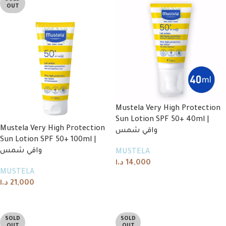
OUT
Mustela Very High Protection
Sun Lotion SPF 50+ 40ml |
Mustela Very High Protection
واقي شمس
Sun Lotion SPF 50+ 100ml |
واقي شمس
MUSTELA
د.ا
14,000
MUSTELA
Add to cart
د.ا
21,000
Read more
SOLD
SOLD