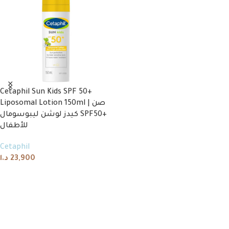
Cetaphil Sun Kids SPF 50+
Liposomal Lotion 150ml | صن
كيدز لوشن ليبوسومال SPF50+
للأطفال
Cetaphil
د.ا
23,900
Add to cart