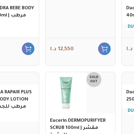
DRA BEBE BODY
Duc
| مرطب
DU
د.ا
12,550
د.ا
SOLD
OUT
EA RAPAIR PLUS
Du
BODY LOTION
l | مرطب للجسم
DU
Eucerin DERMOPURIFYER
SCRUB 100ml | مقشر