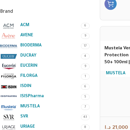
Brand
ACM
6
AVENE
9
BIODERMA
17
Mustela Ve
Protection 
DUCRAY
4
EUCERIN
9
MUSTELA
FILORGA
1
ISDIN
6
ISISPharma
5
MUSTELA
7
SVR
43
URIAGE
د.ا
21,000
8