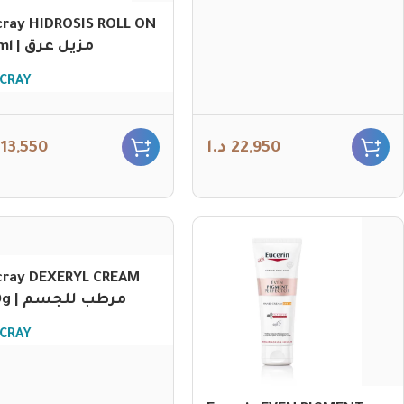
ray HIDROSIS ROLL ON
40ml | مزيل عرق
CRAY
13,550
د.ا
22,950
cray DEXERYL CREAM
250g | مرطب للجسم
CRAY