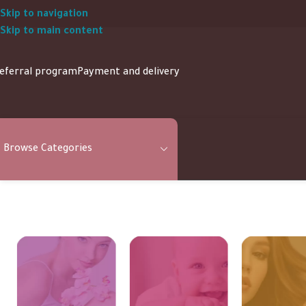
Skip to navigation
Skip to main content
eferral program
Payment and delivery
Browse Categories