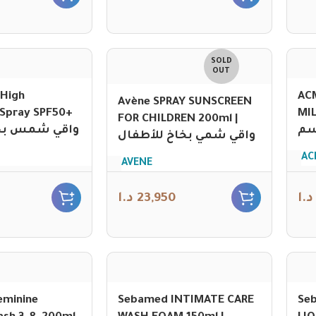
SOLD
OUT
 High
AC
Avène SPRAY SUNSCREEN
 Spray SPF50+
MILK 
FOR CHILDREN 200ml |
سم
l | واقي شمس بخاخ
واقي شمي بخاخ للأطفال
AC
AVENE
د.ا
23,950
د.ا
eminine
Sebamed INTIMATE CARE
Seb