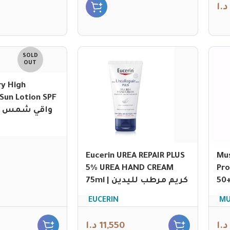
د.ا
SOLD
OUT
ry High
Sun Lotion SPF
50+ 100ml | واقي شمس
Eucerin UREA REPAIR PLUS
Mus
5% UREA HAND CREAM
Pro
75ml | كريم مرطب لليدين
EUCERIN
MU
د.ا
11,550
د.ا