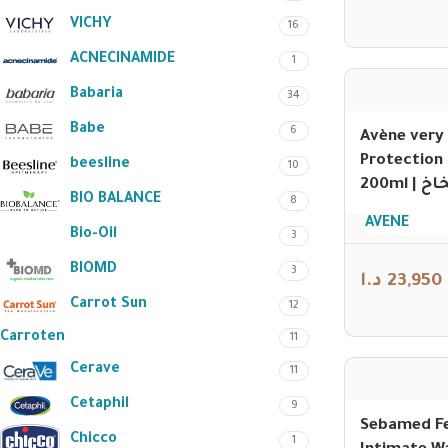
VICHY
16
ACNECINAMIDE
1
Babaria
34
Babe
6
Avène very
Protection
beesline
10
200m
BIO BALANCE
8
AVENE
Bio-Oil
3
BIOMD
3
د.ا
23,950
Carrot Sun
12
Carroten
11
Cerave
11
Cetaphil
9
Sebamed F
Chicco
1