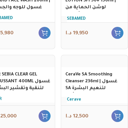
UID FACE WASH 200ml |
LOTION SPF50+ 150ml |
لوشن الحماية من
غسول للوجه والج
الشمس
BAMED
SEBAMED
5,980
د.ا
19,950
 SEBIA CLEAR GEL
CeraVe SA Smoothing
Cleanser 236ml | غسول
SSANT 400ML غسول
SA لتنعيم البشرة
لتنقية وتقشير البش
الخشنة
R
Cerave
25,000
د.ا
12,500