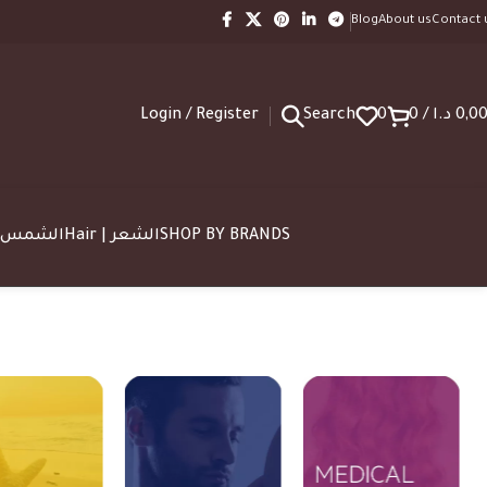
Blog
About us
Contact 
Login / Register
Search
0
0
/
د.ا
0,0
SUN | الشمس
Hair | الشعر
SHOP BY BRANDS