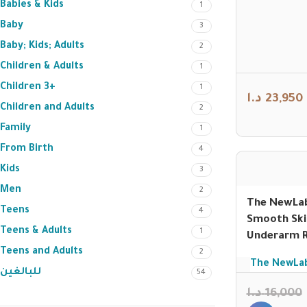
Babies & Kids
1
Baby
3
Baby; Kids; Adults
2
Children & Adults
1
Children 3+
1
د.ا
23,950
Children and Adults
2
Family
1
From Birth
4
Kids
3
Men
2
The NewLab
Teens
4
Smooth Ski
Teens & Adults
1
Underarm Ro
Teens and Adults
بييض الإبط
2
The NewLa
للبالغين
54
د.ا
16,000