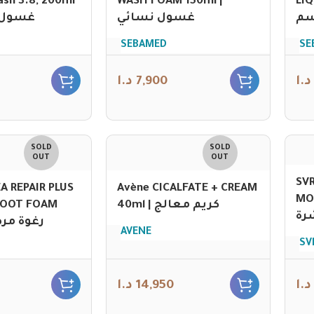
ash 3.8, 200ml
WASH FOAM 150ml |
LIQ
سم
غسول نسائي
SEBAMED
SE
د.ا
7,900
د.ا
SOLD
SOLD
OUT
OUT
SVR
A REPAIR PLUS
Avène CICALFATE + CREAM
MOU
FOOT FOAM
40ml | كريم معالج
رة
AVENE
SV
د.ا
14,950
د.ا