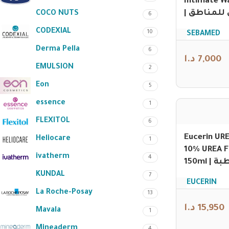
Intimate W
| غسول للمناطق
COCO NUTS
6
الحساسة
CODEXIAL
10
SEBAMED
Derma Pella
6
د.ا
7,000
EMULSION
2
Eon
5
essence
1
FLEXITOL
6
Eucerin URE
Heliocare
1
10% UREA 
ivatherm
4
150ml | رغوة مرطبة
للقدمين
KUNDAL
7
EUCERIN
La Roche-Posay
13
د.ا
15,950
Mavala
1
Mineaderm
4