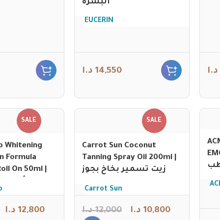
البشرة
EUCERIN
د.ا
14,550
د.ا
SALE
SALE
AC
 Whitening
Carrot Sun Coconut
EMO
n Formula
Tanning Spray Oil 200ml |
طب
ll On 50ml |
زيت تسمير بخاخ بجوز
الهند
رول أون لت
AC
b
Carrot Sun
د.ا
12,800
د.ا
12,000
د.ا
10,800