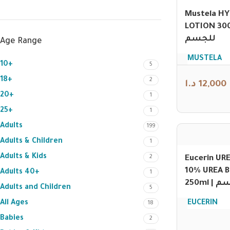
Mustela HY
LOTION 300ml 
للجسم
Age Range
MUSTELA
10+
5
18+
2
د.ا
12,000
20+
1
25+
1
Adults
199
Adults & Children
1
Adults & Kids
2
Eucerin UR
10% UREA 
Adults 40+
1
250m
Adults and Children
5
All Ages
EUCERIN
18
Babies
2