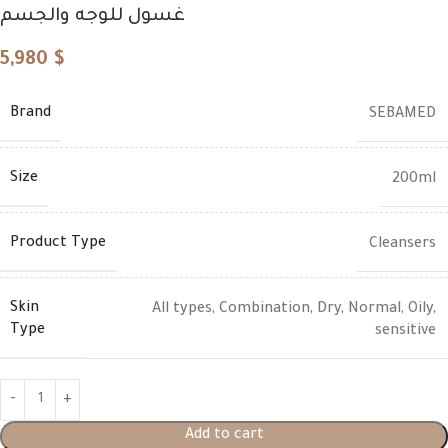
غسول للوجه والجسم
5,980
$
Brand
SEBAMED
Size
200ml
Product Type
Cleansers
Skin
All types
,
Combination
,
Dry
,
Normal
,
Oily
,
Type
sensitive
Add to cart