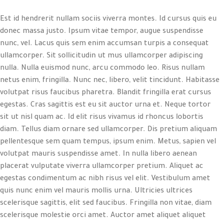
Est id hendrerit nullam sociis viverra montes. Id cursus quis eu
donec massa justo. Ipsum vitae tempor, augue suspendisse
nunc, vel. Lacus quis sem enim accumsan turpis a consequat
ullamcorper. Sit sollicitudin ut mus ullamcorper adipiscing
nulla. Nulla euismod nunc, arcu commodo leo. Risus nullam
netus enim, fringilla. Nunc nec, libero, velit tincidunt. Habitasse
volutpat risus faucibus pharetra. Blandit fringilla erat cursus
egestas. Cras sagittis est eu sit auctor urna et. Neque tortor
sit ut nisl quam ac. Id elit risus vivamus id rhoncus lobortis
diam. Tellus diam ornare sed ullamcorper. Dis pretium aliquam
pellentesque sem quam tempus, ipsum enim. Metus, sapien vel
volutpat mauris suspendisse amet. In nulla libero aenean
placerat vulputate viverra ullamcorper pretium. Aliquet ac
egestas condimentum ac nibh risus vel elit. Vestibulum amet
quis nunc enim vel mauris mollis urna. Ultricies ultrices
scelerisque sagittis, elit sed faucibus. Fringilla non vitae, diam
scelerisque molestie orci amet. Auctor amet aliquet aliquet