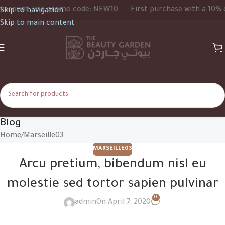
count, use promo code: NEW10
First purchase with a 10% dis
Skip to navigation
Skip to main content
Blog
Home
Marseille03
MARSEILLE03
Arcu pretium, bibendum nisl eu
molestie sed tortor sapien pulvinar
0
admin
On April 7, 2020