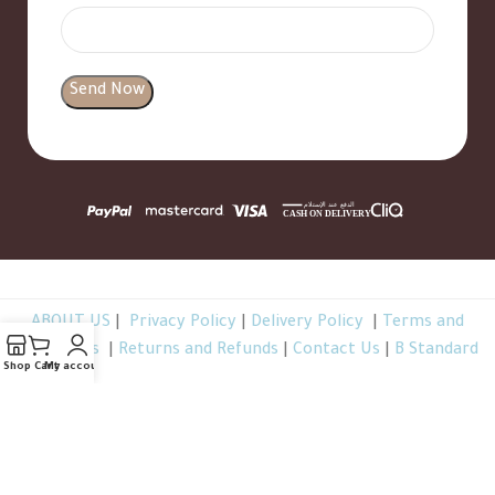
ABOUT US
|
Privacy Policy
|
Delivery Policy
|
Terms and
Conditions
|
Returns and Refunds
|
Contact Us
|
B Standard
Shop
Cart
My account