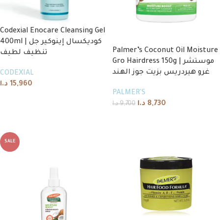
Codexial Enocare Cleansing Gel
400ml | كوديكسال إينوكير جل
Palmer’s Coconut Oil Moisture
تنظيف لطيف
Gro Hairdress 150g | موستشر
غرو هيردريس بزيت جوز الهند
CODEXIAL
د.ا
15,960
PALMER'S
Add to cart
د.ا
8,730
د.ا
9,700
Add to cart
SALE