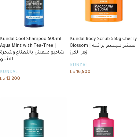
Kundal Cool Shampoo 500ml
Kundal Body Scrub 550g Cherry
Aqua Mint with Tea-Tree |
Blossom | مقشر للجسم برائحة
زهر الكرز
شامبو منعش بالنعناع وشجرة
الشاي
KUNDAL
KUNDAL
د.ا
16,500
د.ا
13,200
Add to cart
Add to cart