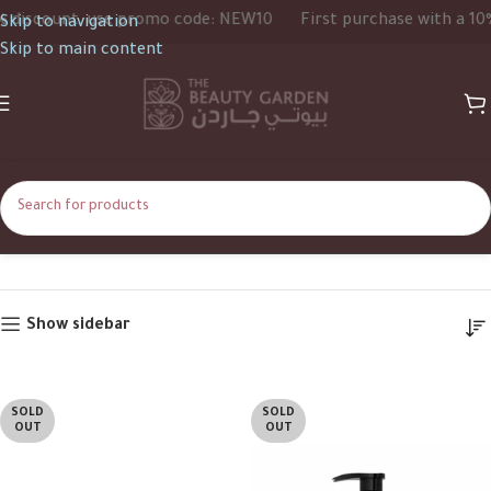
count, use promo code: NEW10
First purchase with a 10% dis
Skip to navigation
Skip to main content
Kundal
Home
Kundal
Show sidebar
SOLD
SOLD
OUT
OUT