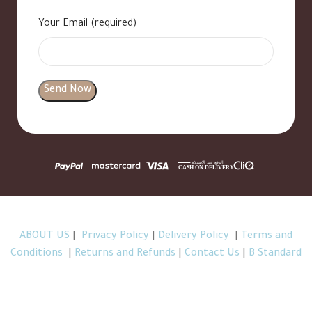
Your Email (required)
ABOUT US
|
Privacy Policy
|
Delivery Policy
|
Terms and
Conditions
|
Returns and Refunds
|
Contact Us
|
B Standard