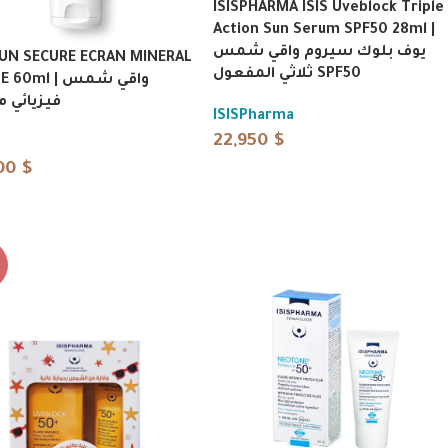
ISISPHARMA ISIS Uveblock Triple
Action Sun Serum SPF50 28ml |
يوف بلوك سيروم واقي شمس
UN SECURE ECRAN MINERAL
ثلاثي المفعول SPF50
0ml | واقي شمس
فيزيائي م
ISISPharma
22,950
$
00
$