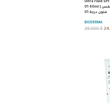
Ultra Fluid SP
01 40ml | فلويد واقي شمس
ملون درجة 01
BIODERMA
28,000
$
24