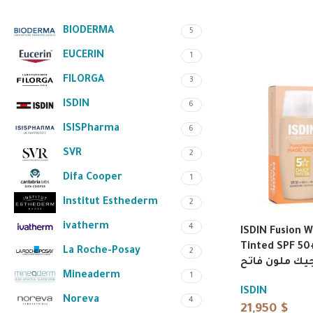
BIODERMA
5
EUCERIN
1
FILORGA
3
ISDIN
6
ISISPharma
6
SVR
2
Difa Cooper
1
Institut Esthederm
2
ivatherm
4
ISDIN Fusion W
Tinted SPF 50+ 50
La Roche-Posay
2
Mineaderm
1
ISDIN
Noreva
4
21,950
$