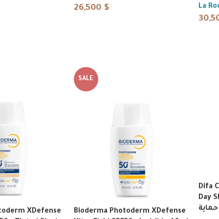
La Ro
26,500
$
30,5
SALE
Difa 
Day SPF50
toderm XDefense
Bioderma Photoderm XDefense