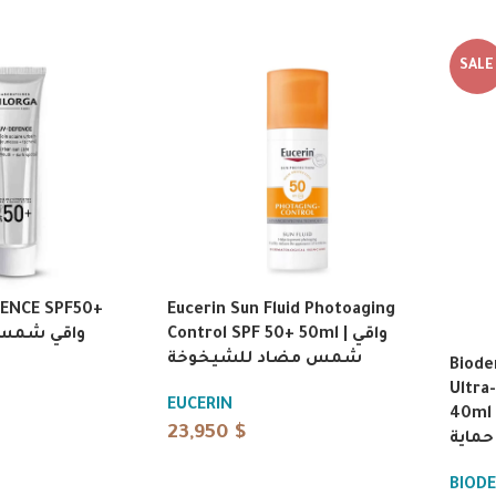
SALE
FENCE SPF50+
Eucerin Sun Fluid Photoaging
Control SPF 50+ 50ml | واقي
شمس مضاد للشيخوخة
Biod
Ultra-
EUCERIN
40ml | شمس فائق السيولة
23,950
$
BIOD