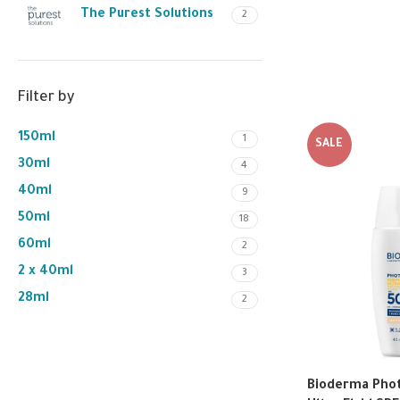
The Purest Solutions
2
Filter by
150ml
1
SALE
30ml
4
40ml
9
50ml
18
60ml
2
2 x 40ml
3
28ml
2
Bioderma Pho