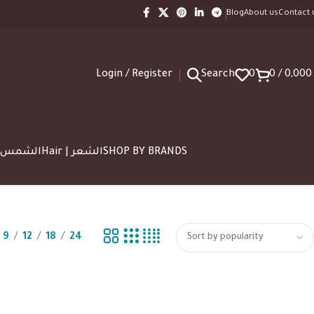
Blog
About us
Contact 
Login / Register
Search
0
0
/
0,00
SUN | الشمس
Hair | الشعر
SHOP BY BRANDS
9
12
18
24