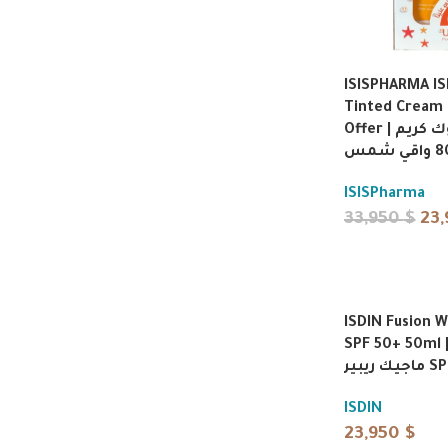
ISISPHARMA IS
Tinted Cream
Offer | عرض يوف بلوك كريم
ISISPharma
33,950
$
23
ISDIN Fusion W
SPF 50+ 50ml | وجن ووتر
ك ريبير
ISDIN
23,950
$