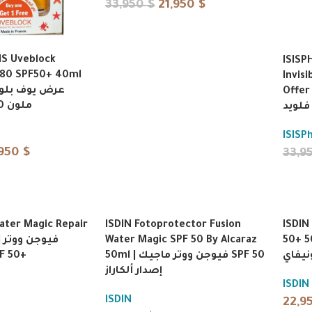
33,950
$
21,950
$
IS Uveblock
ISISP
 80 SPF50+ 40ml
Invis
Offer | وف بلوك إنفيزيبل
ملون 80 واقي شمس
ISISP
,950
$
33,9
ater Magic Repair
ISDIN Fotoprotector Fusion
ISDIN
في
Water Magic SPF 50 By Alcaraz
50+ 50ml | يف
50ml | فيوجن ووتر ماجيك SPF 50
ماجي SPF 50+
إصدار ألكاراز
ISDIN
ISDIN
22,9