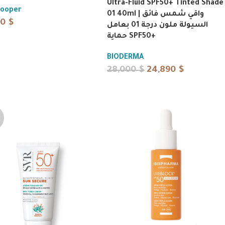
Ultra-Fluid SPF50+ Tinted Shade
Cooper
01 40ml | واقي شمس فائق
90
$
السيولة ملون درجة 01 بعامل
حماية SPF50+
BIODERMA
28,000
$
24,890
$