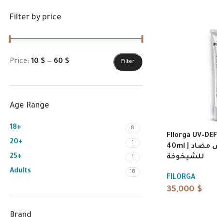
Filter by price
Price:
10 $
—
60 $
Filter
Age Range
18+
8
Filorga UV-DE
20+
1
40ml | واقي شمس مضاد
25+
للشيخوخة
1
Adults
18
FILORGA
35,000
$
Brand