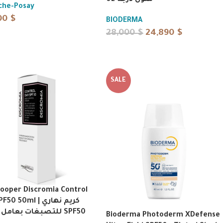
ملون درجة 02
che-Posay
00
$
BIODERMA
28,000
$
24,890
$
SALE
Cooper Discromia Control
 50ml | كريم نهاري
للتصبغات بعامل حماية SPF50
Bioderma Photoderm XDefense