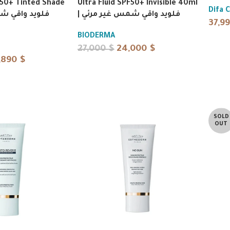
F50+ Tinted Shade
Ultra Fluid SPF50+ Invisible 40ml
Difa 
| فلويد واقي شمس غير مرئي
37,9
BIODERMA
27,000
$
24,000
$
,890
$
SOLD
OUT