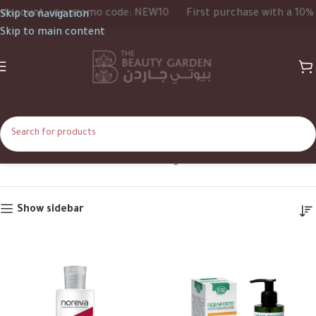
unt, use promo code: NEW10
First purchase with a 10% disco
Skip to navigation
Skip to main content
Panthenol
Home
Product Ingredients
Panthenol
Show sidebar