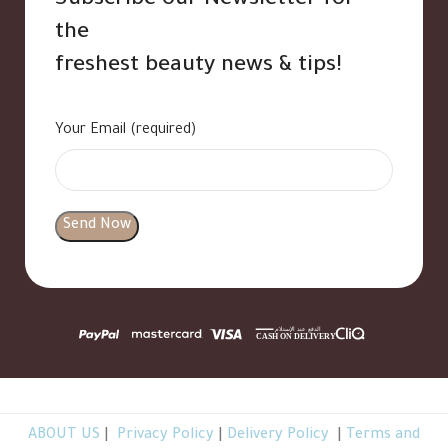
Subscribe our Newsletter for
the
freshest beauty news & tips!
Your Email (required)
ABOUT US
|
Privacy Policy
|
Delivery Policy
|
Terms and