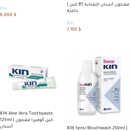
| كين B5 معجون أسنان للعناية
Kin
باللثة
6,000
$
Kin
Add to cart
7,150
$
Add to cart
KIN Aloe Vera Toothpaste
125ml | كين ألوفيرا معجون
أسنان
KIN Sensi Mouthwash 250ml |