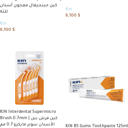
كين جينجيفال معجون أسنان
Kin
للثة
6,100
$
Kin
Add to cart
6,100
$
Add to cart
KIN Interdental Supermicro
Brush 0.7mm | كين فرش بين
الأسنان سوبر مايكرو 0.7 مم
KIN B5 Gums Toothpaste 125ml