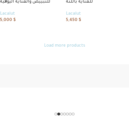
للعناية باللثة
للتبييض والعناية اليومية
Lacalut
Lacalut
5,000
$
5,450
$
Add to cart
Add to cart
Load more products
Read More
Sh