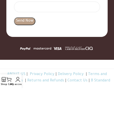
ABOUT US
|
Privacy Policy
|
Delivery Policy
|
Terms and
Conditions
|
Returns and Refunds
|
Contact Us
|
B Standard
Shop
Cart
My account