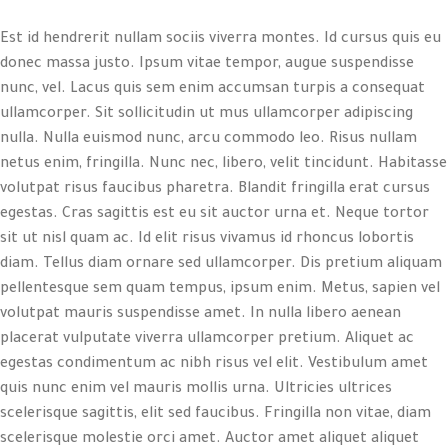
Est id hendrerit nullam sociis viverra montes. Id cursus quis eu
donec massa justo. Ipsum vitae tempor, augue suspendisse
nunc, vel. Lacus quis sem enim accumsan turpis a consequat
ullamcorper. Sit sollicitudin ut mus ullamcorper adipiscing
nulla. Nulla euismod nunc, arcu commodo leo. Risus nullam
netus enim, fringilla. Nunc nec, libero, velit tincidunt. Habitasse
volutpat risus faucibus pharetra. Blandit fringilla erat cursus
egestas. Cras sagittis est eu sit auctor urna et. Neque tortor
sit ut nisl quam ac. Id elit risus vivamus id rhoncus lobortis
diam. Tellus diam ornare sed ullamcorper. Dis pretium aliquam
pellentesque sem quam tempus, ipsum enim. Metus, sapien vel
volutpat mauris suspendisse amet. In nulla libero aenean
placerat vulputate viverra ullamcorper pretium. Aliquet ac
egestas condimentum ac nibh risus vel elit. Vestibulum amet
quis nunc enim vel mauris mollis urna. Ultricies ultrices
scelerisque sagittis, elit sed faucibus. Fringilla non vitae, diam
scelerisque molestie orci amet. Auctor amet aliquet aliquet