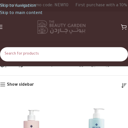
nt, use promo code: NEW10
First purchase with a 10% discou
Skip to navigation
Skip to main content
ريلاستيل
Home
Shop
Products tagged “ريلاستيل”
Show sidebar