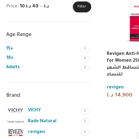
Price:
40 د.ا
—
10 د.ا
Filter
Age Range
15+
1
Revigen Anti-
18+
2
for Women 250ml | 
Adults
تساقط الشعر
2
للنساء
revigen
د.ا
14,900
Brand
VICHY
2
Bade Natural
1
revigen
1