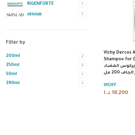
RIGENFORTE
1
skinlab
1
Filter by
Vichy Dercos A
200ml
2
Shampoo for D
250ml
2
ركوس المضاد
ف 200 مل
50ml
1
390ml
1
VICHY
د.ا
18,200