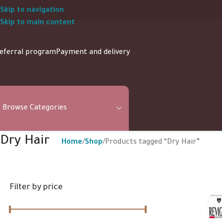
Skip to navigation
Skip to main content
eferral program
Payment and delivery
Browse Categories
Dry Hair
Home
Shop
Products tagged “Dry Hair”
Filter by price