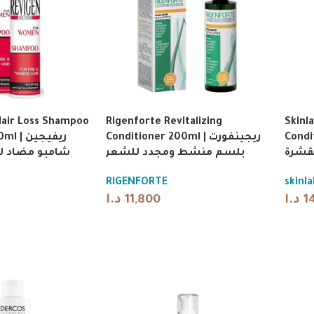
Hair Loss Shampoo
Rigenforte Revitalizing
Skinl
Conditio
Conditioner 200ml | ريجينفورت
ريفيجين
قشرة
بلسم منشط ومجدد للشعر
شامبو مضاد ل
RIGENFORTE
skinla
د.ا
11,800
د.ا
1