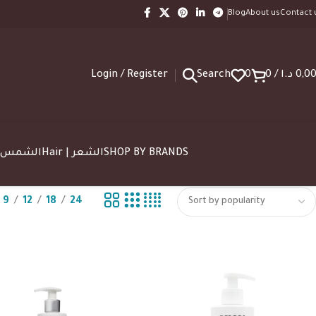
Blog
About us
Contact 
Login / Register
Search
0
0
/
د.ا
0,0
SUN | الشمس
Hair | الشعر
SHOP BY BRANDS
9
12
18
24