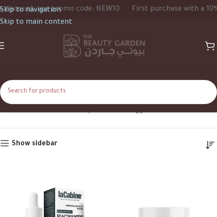
ount, use promo code: NEW10
First purchase with a 10% disc
Skip to navigation
Skip to main content
Lacabine
Home
Shop
Products tagged “Lacabine”
Show sidebar