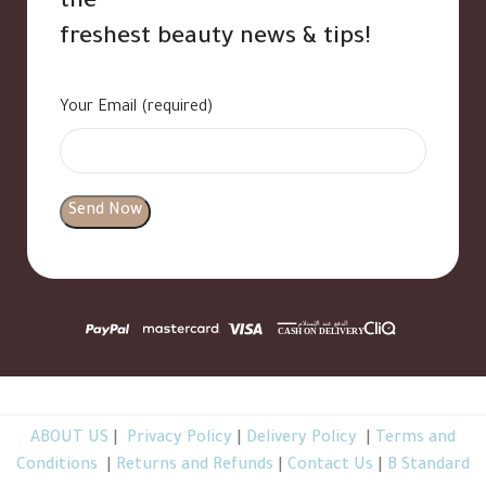
the
freshest beauty news & tips!
Your Email (required)
ABOUT US
|
Privacy Policy
|
Delivery Policy
|
Terms and
Conditions
|
Returns and Refunds
|
Contact Us
|
B Standard