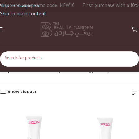
unt, use promo code: NEW10
First purchase with a 10% disco
Skip to navigation
Skip to main content
Topicrem
Home
Shop
Products tagged “Topicrem”
Show sidebar