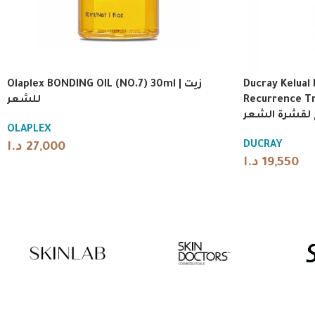
Olaplex BONDING OIL (NO.7) 30ml | زيت
Ducray Kelual
للشعر
Recurrence T
 لقشرة الشعر
OLAPLEX
DUCRAY
د.ا
27,000
د.ا
19,550