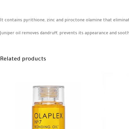
It contains pyrithione, zinc and piroctone olamine that elimina
Juniper oil removes dandruff, prevents its appearance and sooth
Salicylic acid effectively purifies the scalp and eliminates dandru
Related products