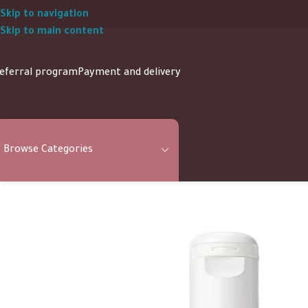
Skip to navigation
Skip to main content
eferral program
Payment and delivery
Browse Categories