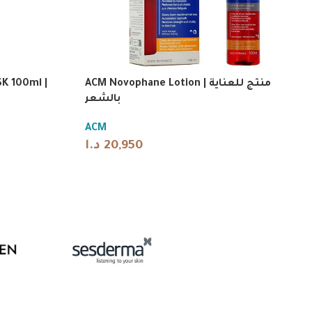
K 100ml |
ACM Novophane Lotion | منتج للعناية
بالشعر
ACM
د.ا
20,950