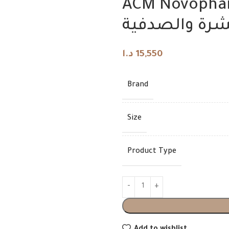
ACM Novophane.
د.ا
د.ا
شرة والصدفية
د.ا
15,550
Brand
Size
Product Type