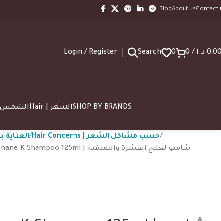
Blog
About us
Contact 
Login / Register
Search
0
0
/
د.ا
0,0
SUN | الشمس
Hair | الشعر
SHOP BY BRANDS
Hair Concerns | حسب مشاكل الشعر
| العناية بالشعر
ACM Novophane.K Shampoo 125ml | شامبو لعلاج القشرة والصدفية