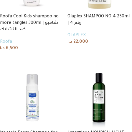
Roofa Cool Kids shampoo no
Olaplex SHAMPOO NO.4 250ml
| رقم 4
more tangles 300ml | شامبو
ضد التشابك
OLAPLEX
Roofa
د.ا
22,000
د.ا
6,500
Add to cart
Add to cart