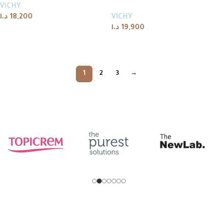
VICHY
د.ا
18,200
VICHY
د.ا
19,900
Add to cart
Add to cart
1
2
3
→