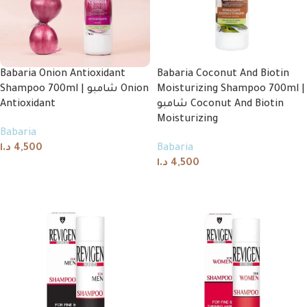
Babaria Onion Antioxidant
Babaria Coconut And Biotin
Shampoo 700ml | شامبو Onion
Moisturizing Shampoo 700ml |
Antioxidant
شامبو Coconut And Biotin
Moisturizing
Babaria
د.ا
4,500
Babaria
د.ا
4,500
Add to cart
Add to cart