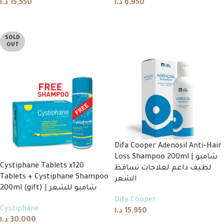
د.ا
15,550
د.ا
6,950
Add to cart
Add to cart
SOLD
OUT
Difa Cooper Adenosil Anti-Hair
Loss Shampoo 200ml | شامبو
Cystiphane Tablets x120
لطيف داعم لعلاجات تساقط
Tablets + Cystiphane Shampoo
الشعر
200ml (gift) | شامبو للشعر
Difa Cooper
Cystiphane
د.ا
15,950
د.ا
30,000