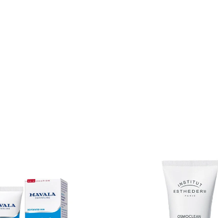
طف. تستخدم مرة أسبوعيًا
lm with no rinsing needed. Clay and zinc help absorb sebum and 