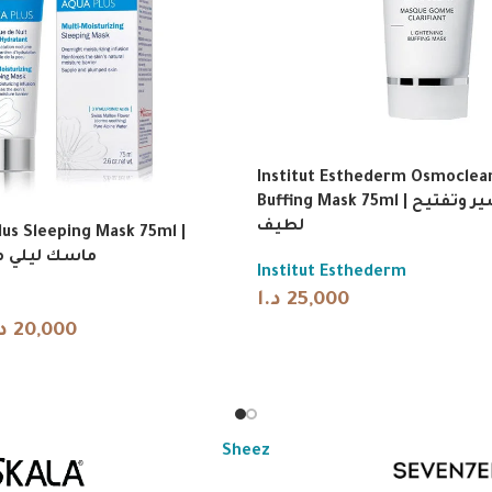
 Leave for 15 minutes until fully dry, then peel away gently. Use o
Institut Esthederm Osmoclea
Buffing Mask 75ml | ماسك تقشير وتفتيح
لطيف
lus Sleeping Mask 75ml |
ماسك ليلي م
Institut Esthederm
د.ا
25,000
د
20,000
Sheez