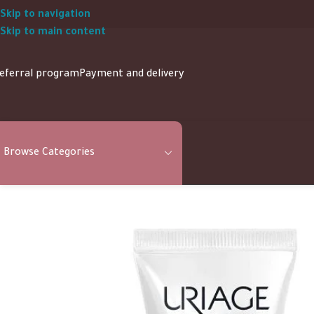
Skip to navigation
Skip to main content
eferral program
Payment and delivery
Browse Categories