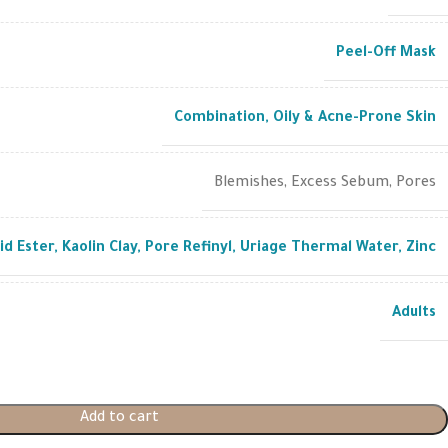
Peel-Off Mask
Combination
,
Oily & Acne-Prone Skin
Blemishes
,
Excess Sebum
,
Pores
id Ester
,
Kaolin Clay
,
Pore Refinyl
,
Uriage Thermal Water
,
Zinc
Adults
Add to cart