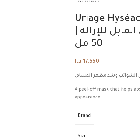
Uriage Hyséac
| ماسك يورياج هيسياك المنقّي القابل للإزالة
د.ا
50 مل
د.ا
د.ا
17,550
يل الشوائب وشد مظهر المسام
A peel-off mask that helps a
appearance.
Brand
Size