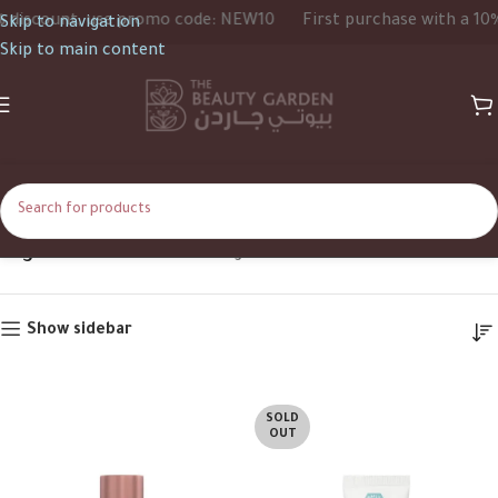
scount, use promo code: NEW10
First purchase with a 10% di
Skip to navigation
Skip to main content
15g
Home
Product Size
15g
Show sidebar
SOLD
OUT