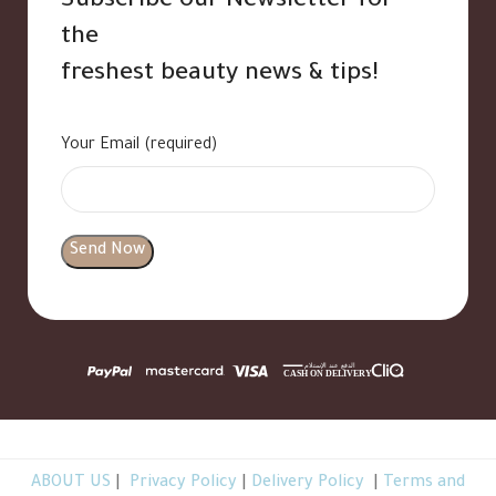
Subscribe our Newsletter for
the
freshest beauty news & tips!
Your Email (required)
ABOUT US
|
Privacy Policy
|
Delivery Policy
|
Terms and