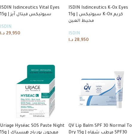
ISDIN Isdinceutics Vital Eyes
ISDIN Isdinceutics K-Ox Eyes
15g | سيوتيكس K-Ox كريم
15g | سيوتيكس فيتال آيز
محيط العين
ISDIN
د.ا
29,950
ISDIN
د.ا
28,950
Add to cart
Add to cart
Uriage Hyséac SOS Paste Night
QV Lip Balm SPF 30 Normal To
Dry 15g | مرطب شفاه SPF30
15g | معجون يورياج هيسياك