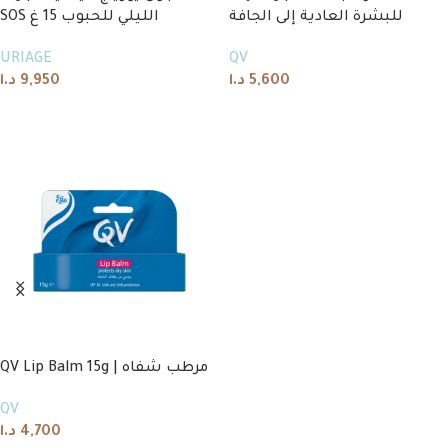
للبشرة العادية إلى الجافة
SOS الليلي للحبوب 15 غ
URIAGE
QV
د.ا
9,950
د.ا
5,600
Add to cart
Add to cart
QV Lip Balm 15g | مرطب شفاه
QV
د.ا
4,700