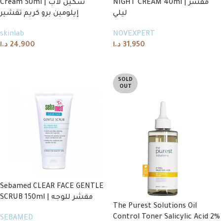
NIGHT CREAM 40ml | مقشر
Cream 50ml | سكين لاب
ليلي
إيلومين برو كريم تقشير
skinlab
NOVEXPERT
د.ا
24,900
د.ا
31,950
Add to cart
Add to cart
SOLD
OUT
Sebamed CLEAR FACE GENTLE
SCRUB 150ml | مقشر للوجه
The Purest Solutions Oil
Control Toner Salicylic Acid 2%
SEBAMED