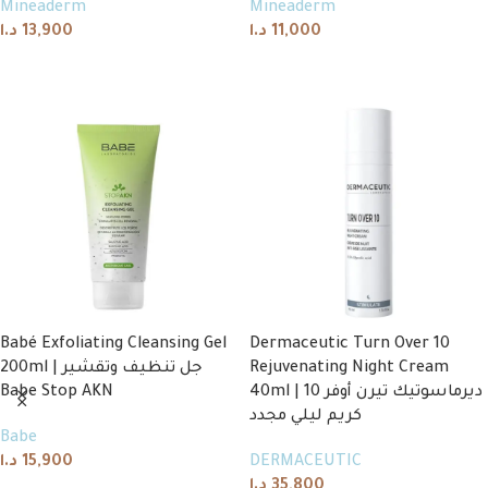
Mineaderm
Mineaderm
د.ا
13,900
د.ا
11,000
Add to cart
Add to cart
Babé Exfoliating Cleansing Gel
Dermaceutic Turn Over 10
200ml | جل تنظيف وتقشير
Rejuvenating Night Cream
Babe Stop AKN
40ml | ديرماسوتيك تيرن أوفر 10
كريم ليلي مجدد
Babe
د.ا
15,900
DERMACEUTIC
د.ا
35,800