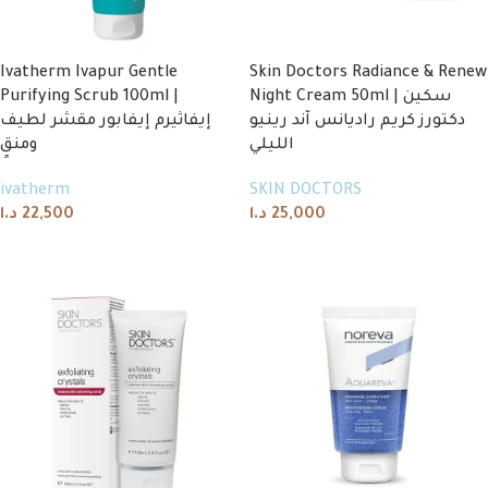
Ivatherm Ivapur Gentle
Skin Doctors Radiance & Renew
Purifying Scrub 100ml |
Night Cream 50ml | سكين
دكتورز كريم راديانس آند رينيو
إيفاثيرم إيفابور مقشر لطيف
الليلي
ومنقٍ
ivatherm
SKIN DOCTORS
د.ا
22,500
د.ا
25,000
Add to cart
Add to cart