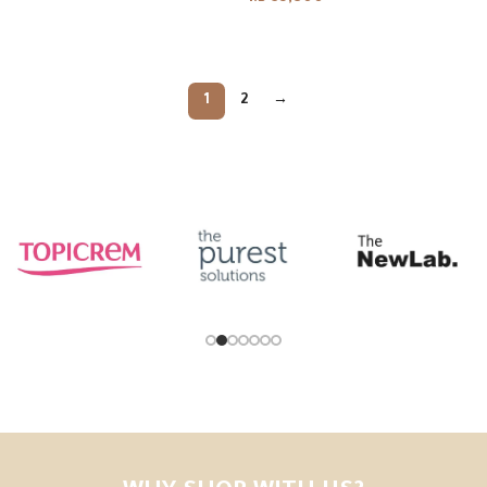
Add to cart
Add to cart
1
2
→