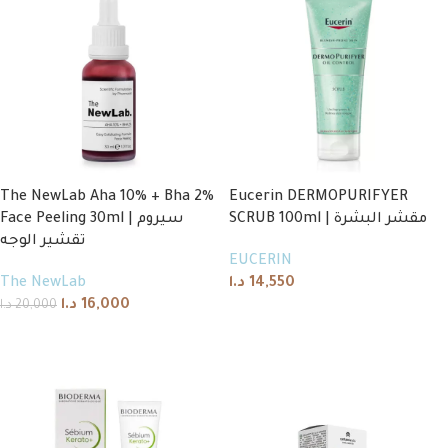
The NewLab Aha 10% + Bha 2%
Eucerin DERMOPURIFYER
SCRUB 100ml | مقشر البشرة
Face Peeling 30ml | سيروم
تقشير الوجه
EUCERIN
The NewLab
د.ا
14,550
د.ا
16,000
د.ا
20,000
Read more
Add to cart