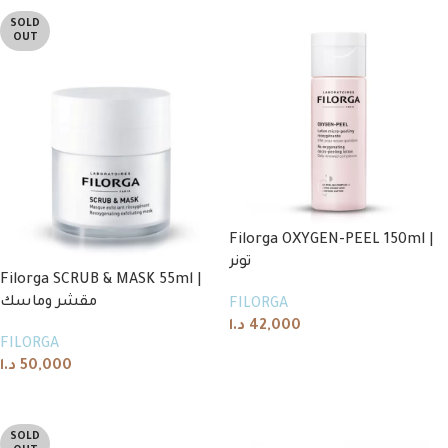
SOLD
OUT
Filorga OXYGEN-PEEL 150ml |
تونر
Filorga SCRUB & MASK 55ml |
مقشر وماسك
FILORGA
د.ا
42,000
FILORGA
Add to cart
د.ا
50,000
Read more
SOLD