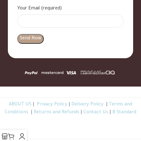
Your Email (required)
ABOUT US
|
Privacy Policy
|
Delivery Policy
|
Terms and
Conditions
|
Returns and Refunds
|
Contact Us
|
B Standard