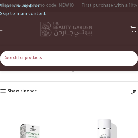
count, use promo code: NEW10
First purchase with a 10% dis
Skip to navigation
Skip to main content
Allantoin
Home
Product Ingredients
Allantoin
Show sidebar