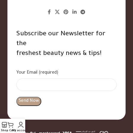
Subscribe our Newsletter for
the
freshest beauty news & tips!
Your Email (required)
Shop
Cart
My account