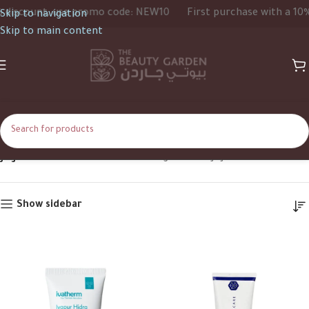
iscount, use promo code: NEW10
First purchase with a 10% d
Skip to navigation
Skip to main content
Jojoba Oil
Home
Product Ingredients
Jojoba Oil
Show sidebar