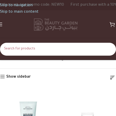
scount, use promo code: NEW10
First purchase with a 10% di
Skip to navigation
Skip to main content
UV Filters
Home
Product Ingredients
UV Filters
Show sidebar