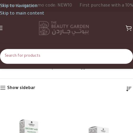
unt, use promo code: NEW10
First purchase with a 10% disco
Skip to navigation
Skip to main content
Redness
Home
Shop
Products tagged “Redness”
Show sidebar