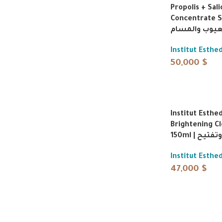
Propolis + Sali
Concentrate S
عيوب والمسام
Institut Esth
50,000
$
Institut Esth
Brightening C
150ml | 
Institut Esth
47,000
$