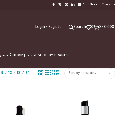
Blog
About us
Contact 
Login / Register
Search
0
0
/
0,00
SUN | الشمس
Hair | الشعر
SHOP BY BRANDS
9
12
18
24