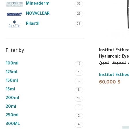
Mineaderm
33
NOVACLEAR
23
Rilastil
28
Filter by
Institut Esthe
Hyaluronic Eye
 لمحيط العين
100ml
12
125ml
1
Institut Esth
150ml
6
60,000
$
15ml
8
200ml
18
20ml
1
250ml
2
300ML
4