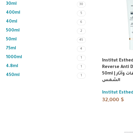
30ml
30
400ml
5
40ml
6
500ml
2
50ml
45
75ml
4
1000ml
1
Institut Esth
4.8ml
1
Reverse Anti 
50ml | كريم مضاد للتصبغات وآثار
450ml
1
الشمس
Institut Esth
32,000
$