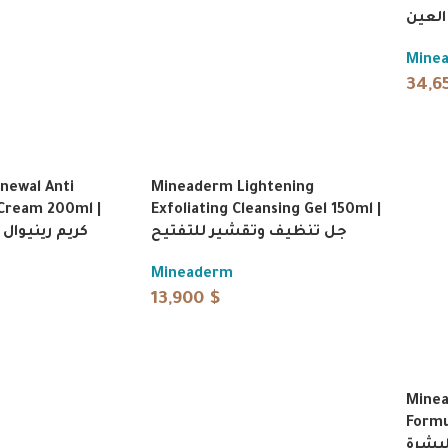
العين
Mine
34,6
newal Anti
Mineaderm Lightening
Cream 200ml |
Exfoliating Cleansing Gel 150ml |
جل تنظيف وتقشير للتفتيح
كريم رينيوال 
Mineaderm
13,900
$
Minea
Formul
لبشرة