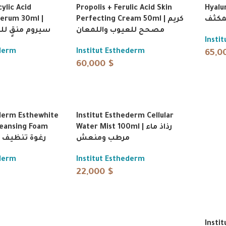
cylic Acid
Propolis + Ferulic Acid Skin
Hyalur
erum 30ml |
Perfecting Cream 50ml | كريم
لمكثف
مصحح للعيوب واللمعان
سيروم منقٍ لل
Insti
ederm
Institut Esthederm
65,0
60,000
$
ederm Esthewhite
Institut Esthederm Cellular
leansing Foam
Water Mist 100ml | رذاذ ماء
مرطب ومنعش
رغوة تنظيف وتفتيح
ederm
Institut Esthederm
22,000
$
Insti