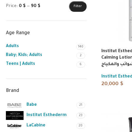
Price:
0 $
—
90 $
Filter
Age Range
Adults
140
Institut Esth
Baby; Kids; Adults
2
Calming Lotion 2
Teens | Adults
شوائب والمكياج
6
Institut Esth
20,000
$
Brand
Babe
21
Institut Esthederm
23
LaCabine
20