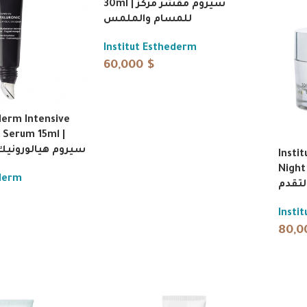
30ml | سيروم مقشر مركز
للمسام والملمس
Institut Esthederm
60,000
$
derm Intensive
 Serum 15ml |
سيروم هيالورونيك
Insti
Night Cr
ederm
لتقدم
Insti
80,