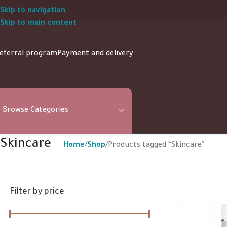
Skip to navigation
Skip to main content
eferral program
Payment and delivery
Browse Categories
Skincare
Home
Shop
Products tagged “Skincare”
Filter by price