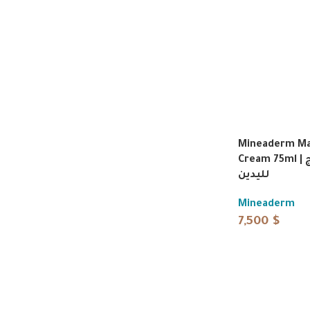
Mineaderm Ma
Cream 75ml | كريم مارين إيج
لليدين
Mineaderm
7,500
$