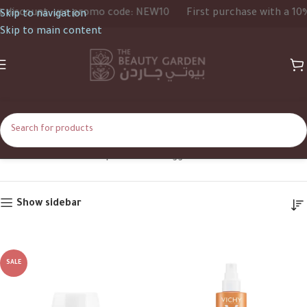
ount, use promo code: NEW10
First purchase with a 10% disc
Skip to navigation
Skip to main content
SPF50
Home
Shop
Products tagged “SPF50”
Show sidebar
SALE