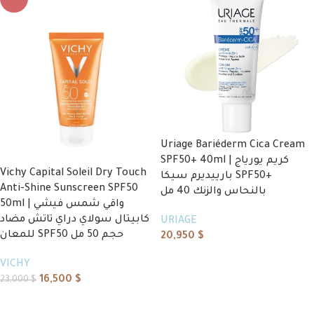
Uriage Bariéderm Cica Cream
SPF50+ 40ml | كريم يورياج
Vichy Capital Soleil Dry Touch
بارييديرم سيكا SPF50+
Anti-Shine Sunscreen SPF50
بالنحاس والزنك 40 مل
50ml | واقي شمس فيشي
كابيتال سولاي دراي تاتش مضاد
URIAGE
للمعان SPF50 حجم 50 مل
20,950
$
Add to cart
VICHY
16,500
$
23,000
$
Add to cart