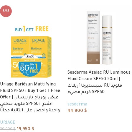
SALE
Sesderma Azelac RU Luminous
Fluid Cream SPF50 50ml |
Uriage Bariésun Mattifying
سيسديرما أزيلاك RU فلويد
Fluid SPF50+ Buy 1 Get 1 Free
كريم مضيء SPF50
Offer | عرض يورياج بارييسان
فلويد مطفي SPF50+ اشترِ
sesderma
واحدة واحصل على الثانية مجانًا
44,900
$
Add to cart
URIAGE
19,950
$
39,000
$