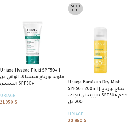
SOLD
OUT
Uriage Hyséac Fluid SPF50+ |
فلويد يورياج هيسياك الواقي من
Uriage Bariésun Dry Mist
الشمس SPF50+
SPF50+ 200ml | بخاخ يورياج
بارييسان الجاف SPF50+ حجم
URIAGE
200 مل
21,950
$
Add to cart
URIAGE
20,950
$
Read more