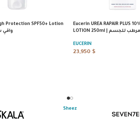
gh Protection SPF50+ Lotion
Eucerin UREA RAPAIR PLUS 10
LOTION 250ml | رطب للجسم
واقي شمس
EUCERIN
23,950
$
Sheez