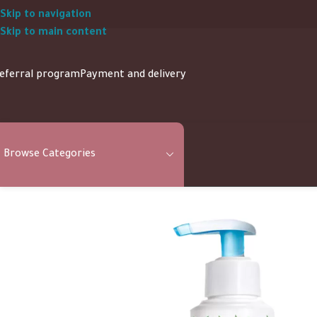
Skip to navigation
Skip to main content
eferral program
Payment and delivery
Browse Categories