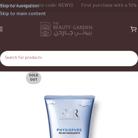
count, use promo code: NEW10
First purchase with a 10% dis
Skip to navigation
Skip to main content
SOLD
OUT