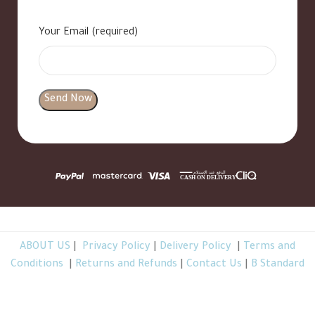
Your Email (required)
ABOUT US
|
Privacy Policy
|
Delivery Policy
|
Terms and
Conditions
|
Returns and Refunds
|
Contact Us
|
B Standard