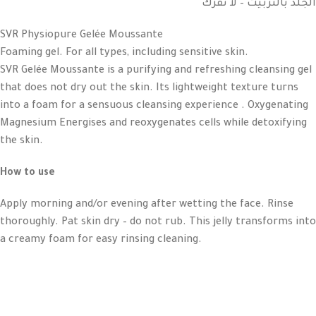
الجلد بالتربيت – لا تفرك
SVR Physiopure Gelée Moussante
Foaming gel. For all types, including sensitive skin.
SVR Gelée Moussante is a purifying and refreshing cleansing gel
that does not dry out the skin. Its lightweight texture turns
into a foam for a sensuous cleansing experience . Oxygenating
Magnesium Energises and reoxygenates cells while detoxifying
the skin.
How to use
Apply morning and/or evening after wetting the face. Rinse
thoroughly. Pat skin dry – do not rub. This jelly transforms into
a creamy foam for easy rinsing cleaning.