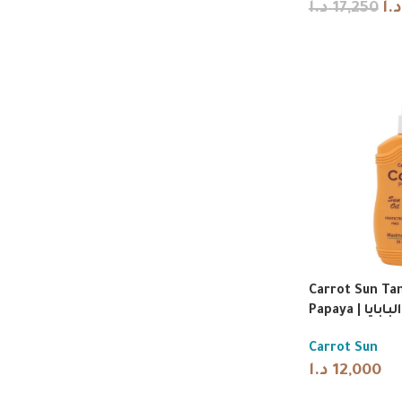
د.ا
17,250
د.ا
Carrot Sun Ta
Papaya | 
Carrot Sun
د.ا
12,000