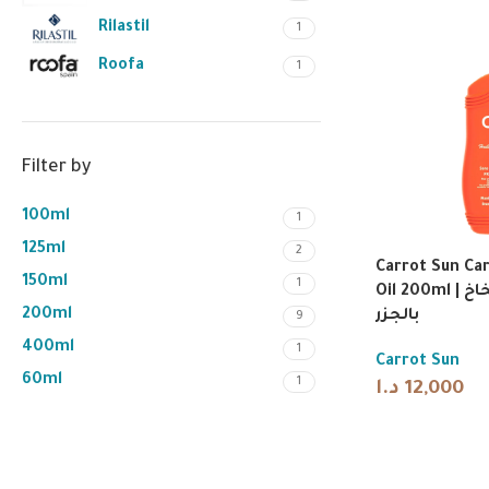
Rilastil
1
Roofa
1
Filter by
100ml
1
125ml
2
Carrot Sun Ca
150ml
1
Oil 200ml | زيت تسمير بخاخ
200ml
بالجزر
9
400ml
1
Carrot Sun
60ml
1
د.ا
12,000