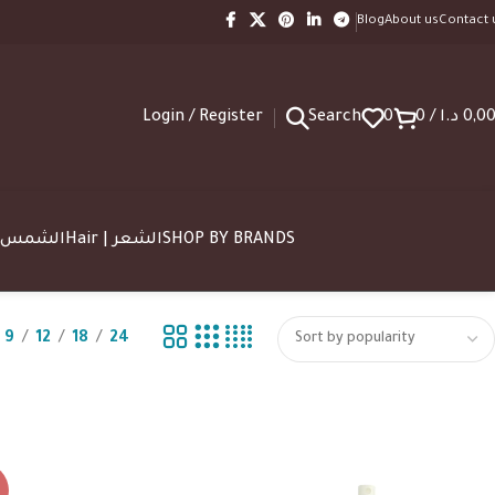
Blog
About us
Contact 
Login / Register
Search
0
0
/
د.ا
0,0
SUN | الشمس
Hair | الشعر
SHOP BY BRANDS
9
12
18
24