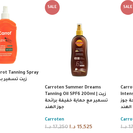
SALE
SALE
rrot Tanning Spray
Carroten Summer Dreams
Carr
Tanning Oil SPF6 200ml | زيت
Inten
ة جوز
تسمير مع حماية خفيفة برائحة
الهند
جوز الهند
Carroten
Carro
د.ا
17,250
د.ا
15,525
د.ا
1