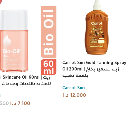
Carrot Sun Gold Tanning Spray
Oil 200ml | زيت تسمير بخاخ
بلمعة ذهبية
l Skincare Oil 60ml | زيت
للعناية بالندبات وعلامات 
Carrot Sun
د.ا
12,000
l
,500
د.ا
7,100