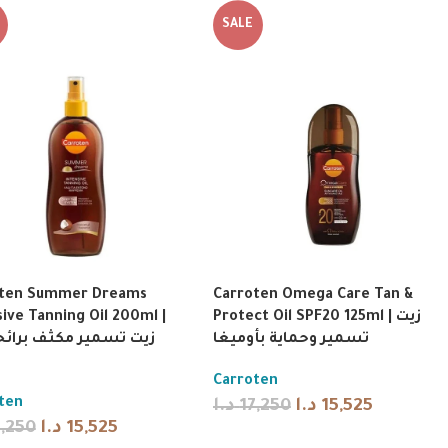
SALE
oten Summer Dreams
Carroten Omega Care Tan &
sive Tanning Oil 200ml |
Protect Oil SPF20 125ml | زيت
تسمير وحماية بأوميغا
زيت تسمير مكثف برائح
Carroten
ten
د.ا
17,250
د.ا
15,525
7,250
د.ا
15,525