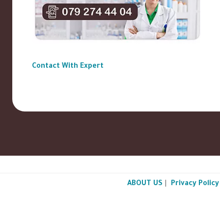
Contact With Expert
ABOUT US
|
Privacy Policy