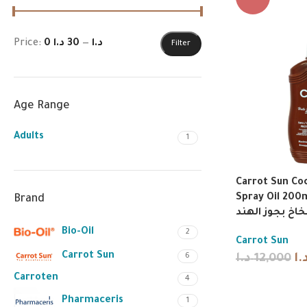
Price:
30 د.ا
—
0 د.ا
Filter
Age Range
Adults
1
Carrot Sun Co
Spray Oil 200ml | سمير
Brand
خاخ بجوز الهند
Bio-Oil
2
Carrot Sun
Carrot Sun
6
د.ا
12,000
.ا
Carroten
4
Pharmaceris
1