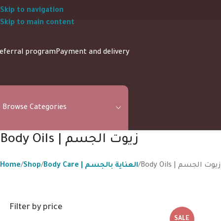
Skip to navigation
Skip to main content
eferral program
Payment and delivery
Browse Categories
Body Oils | زيوت الجسم
Home
Shop
Body Care | العناية بالجسم
Body Oils | زيوت الجسم
Filter by price
SALE