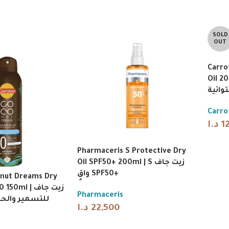
SOLD
OUT
Carro
Oil 200ml | اكه
وائية
Carro
د.ا
1
Pharmaceris S Protective Dry
Oil SPF50+ 200ml | S زيت جاف
واقٍ SPF50+
nut Dreams Dry
ml | زيت جاف
Pharmaceris
للتسمير والحم
د.ا
22,500