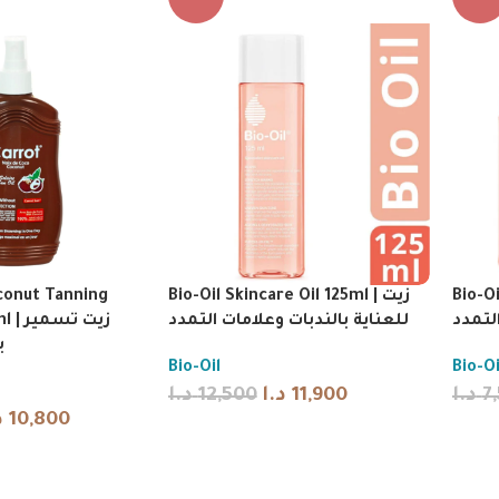
conut Tanning
Bio-Oil Skincare Oil 125ml | زيت
Bio-Oi
التمدد
للعناية بالندبات وعلامات التمدد
زيت ت
ب
Bio-Oil
Bio-Oi
د.ا
12,500
د.ا
11,900
د.ا
7
د
10,800