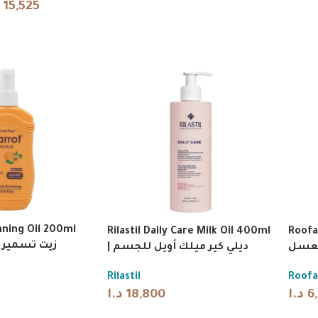
15,525
nning Oil 200ml
Rilastil Daily Care Milk Oil 400ml
Roofa 
زيت تسمير البابايا
لعسل
| ديلي كير ميلك أويل للجسم
Rilastil
Roofa
د.ا
18,800
د.ا
6