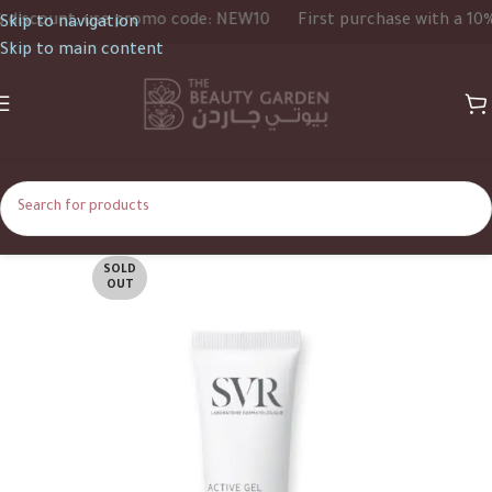
scount, use promo code: NEW10
First purchase with a 10% di
Skip to navigation
Skip to main content
SOLD
OUT