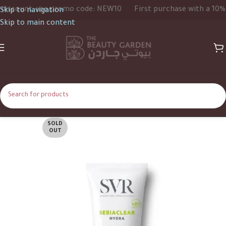
count, use promo code: NEW10
First purchase with a 10% dis
Skip to navigation
Skip to main content
SOLD
OUT