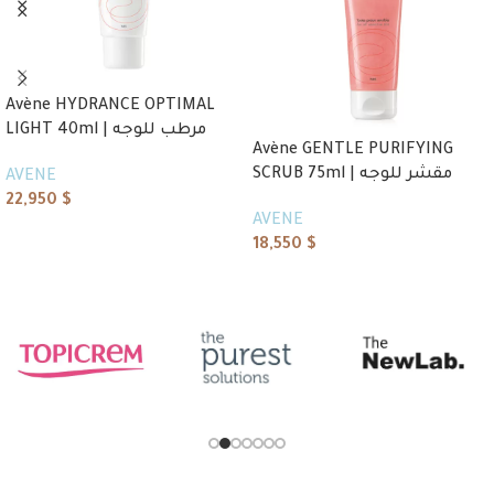
Avène HYDRANCE OPTIMAL
LIGHT 40ml | مرطب للوجه
Avène GENTLE PURIFYING
SCRUB 75ml | مقشر للوجه
AVENE
22,950
$
AVENE
Add to cart
18,550
$
Read more