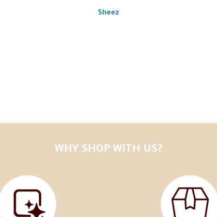
Sheez
WHY SHOP WITH US?