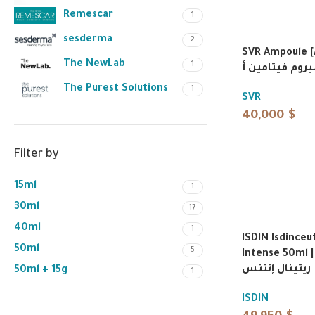
Remescar
1
sesderma
2
SVR Ampoule [A
The NewLab
1
روم فيتامين أ
The Purest Solutions
1
SVR
40,000
$
Filter by
15ml
1
30ml
17
40ml
1
ISDIN Isdinceut
50ml
5
Intense 50ml | يوتيكس
ريتينال إنتنس
50ml + 15g
1
ISDIN