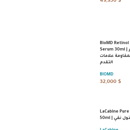
49,950
$
BioMD Retinol
Serum 30ml | بيومد سيروم
مقاومة علامات
التقدم
BIOMD
32,000
$
LaCabine Pure
50ml | نقي