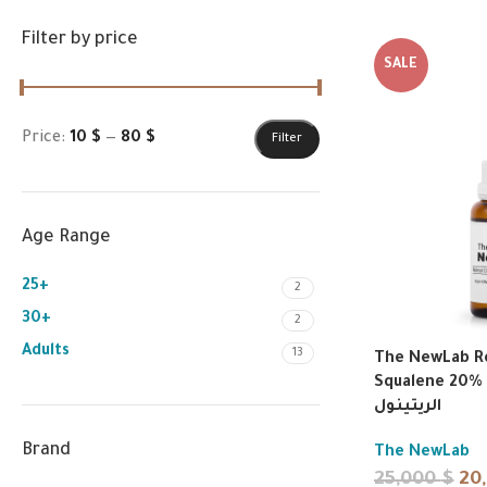
Filter by price
SALE
Price:
10 $
—
80 $
Filter
Age Range
25+
2
30+
2
Adults
13
The NewLab Re
Squalene 20% 30ml
الريتينول
Brand
The NewLab
25,000
$
20