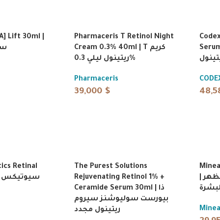
] Lift 30ml |
Pharmaceris T Retinol Night
Codex
Serum 30ml |
Cream 0.3% 40ml | T كريم
سي
تينول
ريتينول ليلي 0.3%
Pharmaceris
CODE
39,000
$
48,
ics Retinal
The Purest Solutions
Minea
س
Rejuvenating Retinol 1% +
| سيروم ريتينول لتجديد مظهر
لبشرة
Ceramide Serum 30ml | ذا
بيورست سوليوشنز سيروم
Mine
ريتينول مجدد