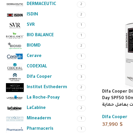
DERMACEUTIC
2
ISDIN
2
SVR
1
BIO BALANCE
1
BIOMD
2
Cerave
1
CODEXIAL
1
Difa Cooper
3
Institut Esthederm
2
Difa Cooper D
La Roche-Posay
1
Day SPF50 50ml | نهاري
LaCabine
2
Difa Cooper
Mineaderm
1
37,990
$
Pharmaceris
1