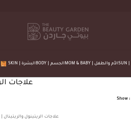
MOM & BABY | الأم والطفل
BODY | الجسم
SKIN | البشرة
Show
Retinol & Retinal Treatments | علاجات الريتينول والريتينال