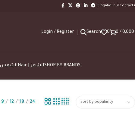
Blog
About us
Contact 
Login / Register
Search
0
0
/
0,00
SUN | الشمس
Hair | الشعر
SHOP BY BRANDS
9
12
18
24