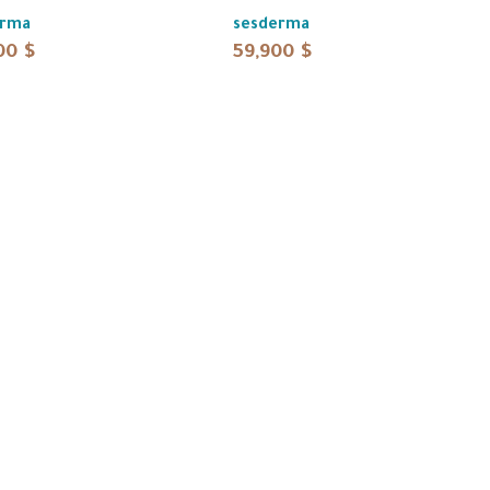
erma
sesderma
00
$
59,900
$