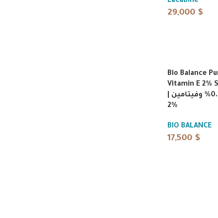
LaCabine
29,000
$
Bio Balance Pu
Vitamin E 2% 
| سيروم ريتينول 0.3% وفيتامين E
2%
BIO BALANCE
17,500
$