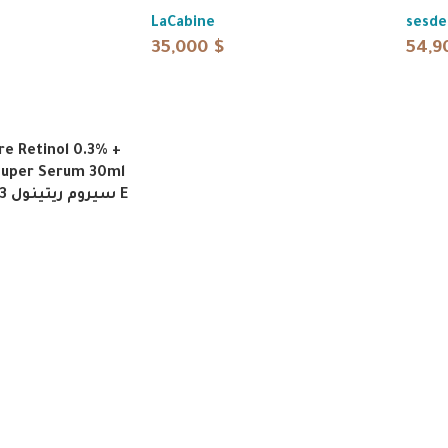
LaCabine
sesd
35,000
$
54,9
re Retinol 0.3% +
Super Serum 30ml