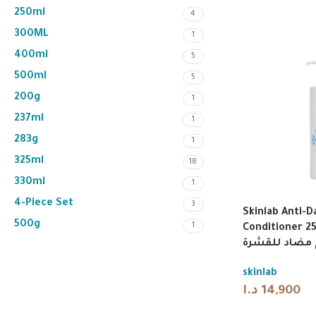
250ml
4
300ML
1
400ml
5
500ml
5
200g
1
237ml
1
283g
1
325ml
18
330ml
1
4-Piece Set
3
Skinlab Anti-D
500g
1
Conditioner 250ml | 
مضاد للقشرة
skinlab
د.ا
14,900