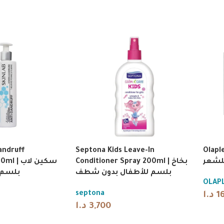
andruff
Septona Kids Leave-In
Olaple
لشعر
Conditioner Spray 200ml | بخاخ
سكين لاب
بلسم للأطفال بدون شطف
بلسم 
OLAP
septona
د.ا
1
د.ا
3,700