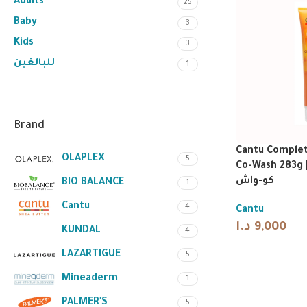
Adults
25
Baby
3
Kids
3
للبالغين
1
Brand
Cantu Complet
OLAPLEX
5
Co-Wash 283g | ظف وبلسم
كو-واش
BIO BALANCE
1
Cantu
4
Cantu
د.ا
9,000
KUNDAL
4
LAZARTIGUE
5
Mineaderm
1
PALMER'S
5