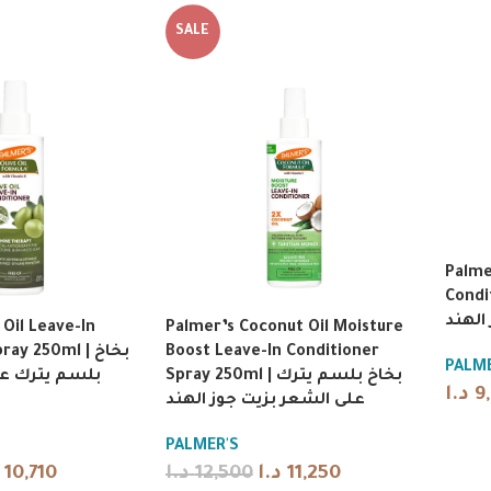
SALE
Palme
Condit
الهند
 Oil Leave-In
Palmer’s Coconut Oil Moisture
y 250ml | بخاخ
Boost Leave-In Conditioner
PALME
Spray 250ml | بخاخ بلسم يترك
بلسم يترك عل
د.ا
9
على الشعر بزيت جوز الهند
PALMER'S
10,710
د.ا
12,500
د.ا
11,250