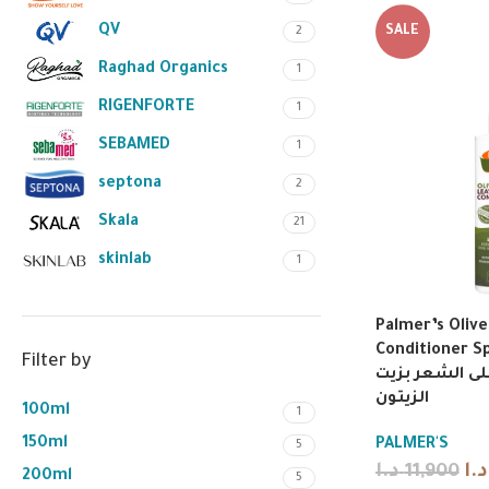
QV
SALE
2
Raghad Organics
1
RIGENFORTE
1
SEBAMED
1
septona
2
Skala
21
skinlab
1
Palmer’s Olive
Conditioner Spra
Filter by
ى الشعر بزيت
الزيتون
100ml
1
150ml
PALMER'S
5
د.ا
11,900
د.ا
200ml
5