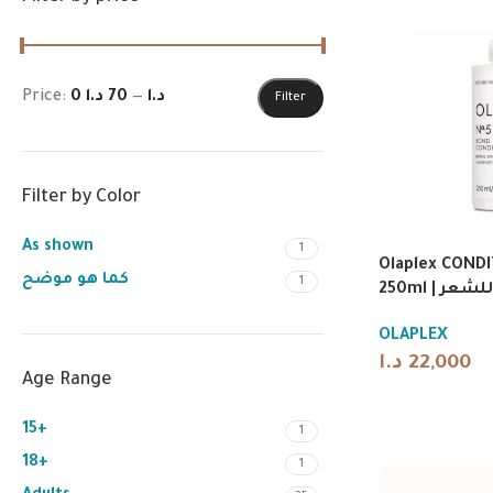
Price:
70 د.ا
—
0 د.ا
Filter
Filter by Color
As shown
1
Olaplex COND
كما هو موضح
1
250ml | ر
OLAPLEX
د.ا
22,000
Age Range
15+
1
18+
1