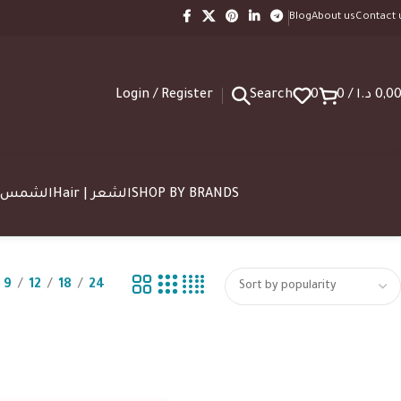
Blog
About us
Contact 
Login / Register
Search
0
0
/
د.ا
0,0
SUN | الشمس
Hair | الشعر
SHOP BY BRANDS
9
12
18
24