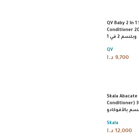
QV Baby 2 In 
Conditioner 200g | بو
وبلسم 2 في 1
QV
د.ا
9,700
Skala Abacate
Conditioner) 325ml
سم بالأفوكادو
Skala
د.ا
12,000