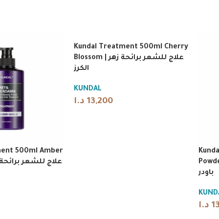
Kundal Treatment 500ml Cherry
Blossom | علاج للشعر برائحة زهر
الكرز
KUNDAL
د.ا
13,200
ment 500ml Amber
Kunda
Powder | رائحة بيبي
باودر
KUND
د.ا
1