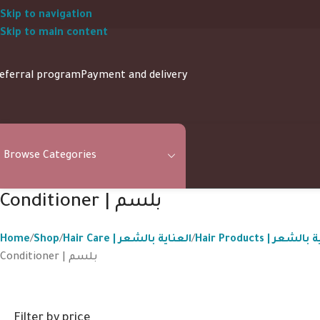
Skip to navigation
Skip to main content
eferral program
Payment and delivery
Browse Categories
Conditioner | بلسم
Home
Shop
Hair Care | العناية بالشعر
Hair Products |
Conditioner | بلسم
Filter by price