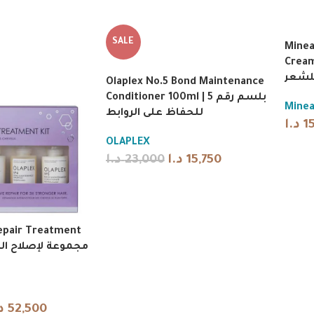
SALE
Minea
Cream 30
لشعر
Olaplex No.5 Bond Maintenance
Conditioner 100ml | بلسم رقم 5
Mine
للحفاظ على الروابط
د.ا
1
OLAPLEX
د.ا
23,000
د.ا
15,750
Repair Treatment
د
52,500