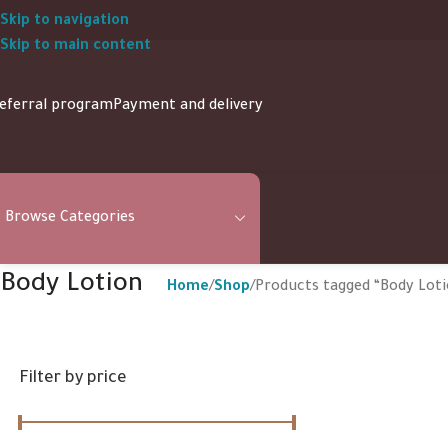
Skip to navigation
Skip to main content
eferral program
Payment and delivery
Browse Categories
Body Lotion
Home
Shop
Products tagged “Body Lot
Filter by price