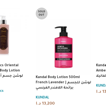
SOLD
OUT
cs Oriental
Kunda
Body Lotion
Amber Vani
فانيلا
Kundal Body Lotion 500ml
French Lavender | لوشن للجسم
KUND
برائحة اللافندر الفرنسي
cs
د.ا
1
KUNDAL
د.ا
13,200