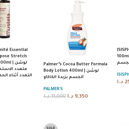
ité Essential
ISISP
rpose Stretch
100ml | لوشن للتصبغات
لجسم
ml | لوشن
Palmer’s Cocoa Butter Formula
متعدد الاستخ
Body Lotion 400ml | لوشن
ISISP
التمدد أثناء الح
الجسم بزبدة الكاكاو
د.ا
2
PALMER'S
د.ا
11,000
د.ا
9,350
SOLD