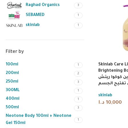
Raghad Organics
3
SEBAMED
1
skinlab
1
Filter by
Skinlab Care L
100ml
1
Brightening B
200ml
2
ين كوكوا ريتش
250ml
3
تفتيح الجسم
300ML
1
skinlab
400ml
1
د.ا
10,000
500ml
3
Neotone Body 100ml + Neotone
1
Gel 150ml