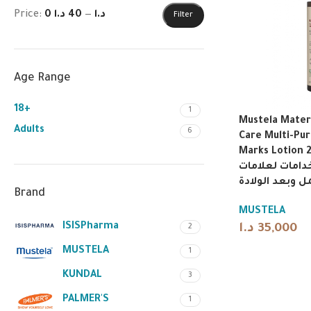
Price:
40 د.ا
—
0 د.ا
Filter
Age Range
18+
1
Mustela Matern
Adults
6
Care Multi-Pu
Marks Lotion 200
دامات لعلامات
مل وبعد الولادة
Brand
MUSTELA
ISISPharma
د.ا
35,000
2
MUSTELA
1
KUNDAL
3
PALMER'S
1