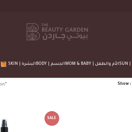
MOM & BABY | الأم والطفل
BODY | الجسم
SKIN | البشرة
Show
ion”
SALE