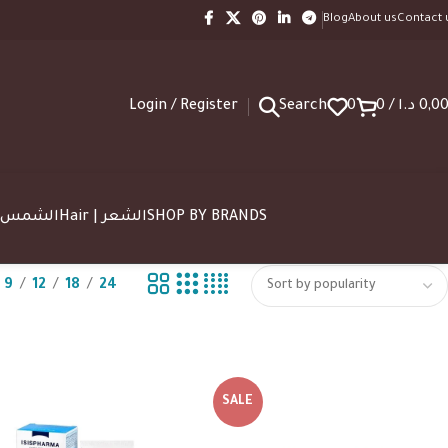
Blog
About us
Contact 
Login / Register
Search
0
0
/
د.ا
0,0
SUN | الشمس
Hair | الشعر
SHOP BY BRANDS
9
12
18
24
SALE