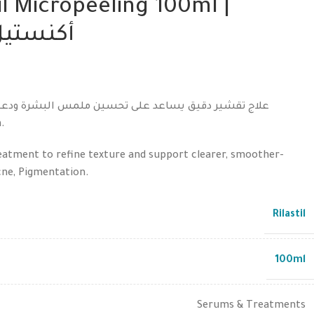
til Micropeeling 100ml |
أكنستيل 
n.
atment to refine texture and support clearer, smoother-
cne, Pigmentation.
Rilastil
100ml
Serums & Treatments