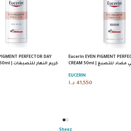
or sun care.
 PIGMENT PERFECTOR DAY
Eucerin EVEN PIGMENT PERFE
CREAM 50ml | اد للتصبغ
CREAM SPF30 50ml | كريم النهار للتصبغات
d, Niacinamide.
EUCERIN
lly. Use sunscreen during the day.
د.ا
41,550
d should be reviewed against the official supplier label before 
Sheez