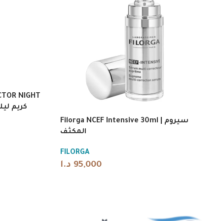
CTOR NIGHT
كريم ليلي مض
Filorga NCEF Intensive 30ml | سيروم
المكثف
FILORGA
publishing.
د.ا
95,000