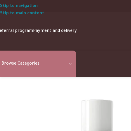
Skip to navigation
Skip to main content
eferral program
Payment and delivery
Browse Categories