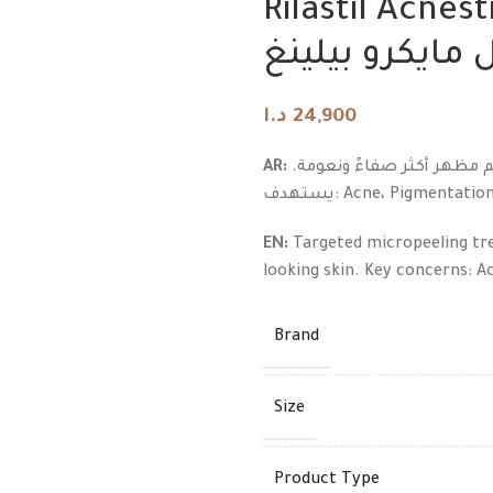
Rilastil Acnes
د.ا
مايكرو بيلينغ
د.ا
د.ا
24,900
AR:
علاج تقشير دقيق يساعد على تحسين ملمس البشرة ودعم مظهر أكثر صفاءً ونعومة.
يستهدف: Acne، Pigmentatio
EN:
Targeted micropeeling tre
looking skin. Key concerns: A
Brand
Size
Product Type