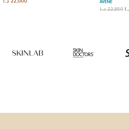
د.ا
22,000
AVENE
Note:
Product information is prepared for e-commerce listing an
د.ا
22,950
.ا