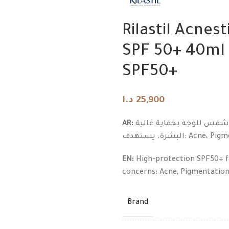
Rilastil Acne
SPF 50+ 40ml | ستيل كريم منظم للدهون
د.ا
SPF50+
د.ا
د.ا
25,900
AR:
واقي شمس للوجه بحماية عالية SPF50+، مناسب للاستخدام اليومي وملمسه مريح على
البشرة. يستهدف: Acne
EN:
High-protection SPF50+ fac
concerns: Acne, Pigmentation
Brand