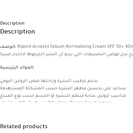
Description
Description
Rilastil Acnestil Sebum Normalizing Cream SPF 50+ 40ml | ريلاستيل أكنستيل كريم منظم للدهون SPF50+ 40مل من Rilastil منتج ديرما كوزمتك مصنف بعناية لمتجر The Big 
الوصف:
الفوائد الرئيسية:
يدعم ترطيب البشرة وراحتها ضمن الروتين اليومي.
يساعد على تحسين مظهر البشرة حسب المشكلة المستهدفة.
مناسب لروتين عناية منظم للبشرة أو الجسم حسب نوع المنتج.
نوع البشرة/الاستخدام:
Oily، Acne-Prone، Combination.
الفوائد المستهدفة:
Acne، Pigmentation.
Related products
مكونات بارزة:
Glycerine.