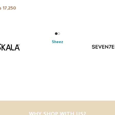
d should be reviewed against the official supplier label before 
د
17,250
Sheez
WHY SHOP WITH US?