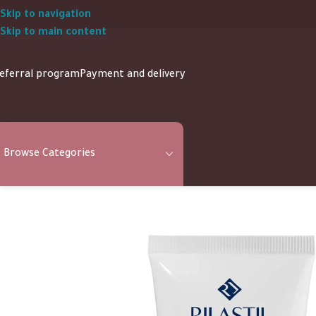
Skip to navigation
Skip to main content
eferral program
Payment and delivery
Browse Categories