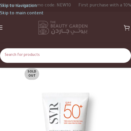
count, use promo code: NEW10
First purchase with a 10% dis
Skip to navigation
Skip to main content
SOLD
OUT