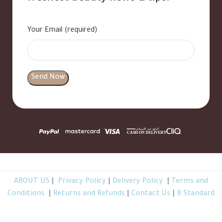
Your Email (required)
ABOUT US
|
Privacy Policy
|
Delivery Policy
|
Terms and
Conditions
|
Returns and Refunds
|
Contact Us
|
B Standard