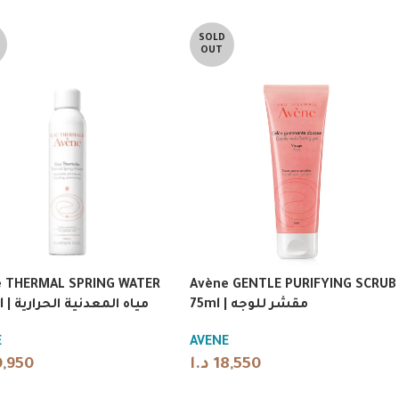
SOLD
OUT
e THERMAL SPRING WATER
Avène GENTLE PURIFYING SCRUB
75ml | مقشر للوجه
300ml | مياه المعدنية الحرارية
E
AVENE
0,950
د.ا
18,550