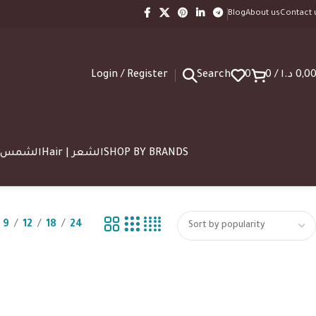
Blog
About us
Contact 
Login / Register
Search
0
0
/
د.ا
0,0
SUN | الشمس
Hair | الشعر
SHOP BY BRANDS
9
12
18
24