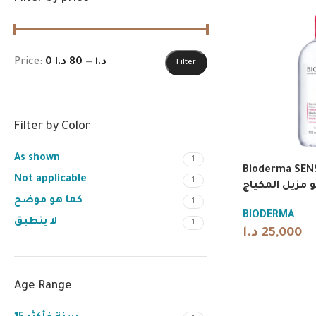
Price:
80 د.ا
—
0 د.ا
Filter
Filter by Color
As shown
1
Bioderma SENS
Not applicable
1
مزيل المكياج
كما هو موضح
1
BIODERMA
لا ينطبق
1
د.ا
25,000
Age Range