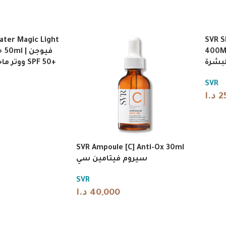
ater Magic Light
SVR S
400ML تنقية وتقشير
ml | فيوجن
لبشرة
ووتر ماجيك ملون فاتح SPF 50+
SVR
د.ا
2
SVR Ampoule [C] Anti-Ox 30ml
سيروم فيتامين سي
SVR
د.ا
40,000