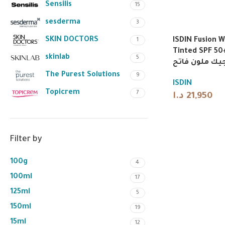
Sensilis
15
sesderma
3
SKIN DOCTORS
ISDIN Fusion W
1
Tinted SPF 50+ 50
skinlab
5
The Purest Solutions
9
ISDIN
Topicrem
7
د.ا
21,950
Filter by
100g
4
100ml
17
125ml
5
150ml
19
15ml
12