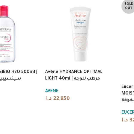
SOLD
OUT
IBIO H2O 500ml |
Avène HYDRANCE OPTIMAL
LIGHT 40ml | مرطب للوجه
سينسيبيو 
Eucer
AVENE
MOIST
د.ا
22,950
خوخة
EUCER
د.ا
3