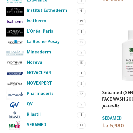
Exuviance
3
Institut Esthederm
4
ivatherm
19
L'Oréal Paris
1
La Roche-Posay
29
Mineaderm
5
Noreva
16
NOVACLEAR
1
NOVEXPERT
5
Sebamed (SENS
Pharmaceris
22
FACE WASH 200ml | وجه
QV
5
والجسم
Rilastil
1
SEBAMED
SEBAMED
د.ا
5,980
13