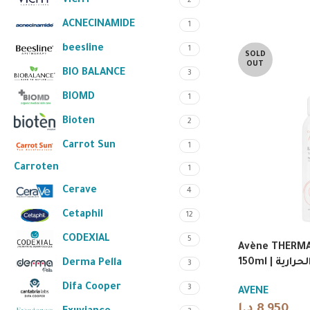
VICHY
2
ACNECINAMIDE
1
beesline
1
SOLD
OUT
BIO BALANCE
3
BIOMD
1
Bioten
2
Carrot Sun
1
Carroten
1
Cerave
4
Cetaphil
12
CODEXIAL
5
Avène THERMA
150ml | ية
Derma Pella
3
Difa Cooper
3
AVENE
د.ا
8,950