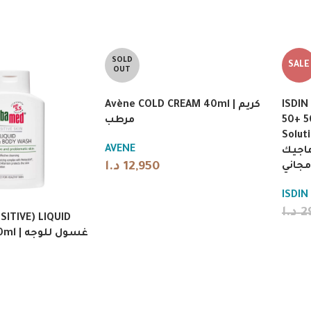
SOLD
SALE
OUT
Avène COLD CREAM 40ml | كريم
ISDIN
مرطب
50+ 5
Solution 
AVENE
ماجيك SPF 50+ ماء ميسيلار
د.ا
12,950
مجاني
ISDIN
د.ا
2
ITIVE) LIQUID
غسول لل