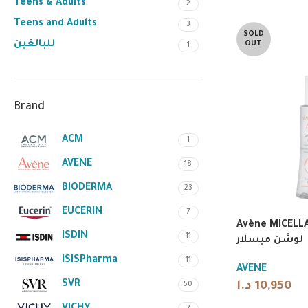
Teens & Adults
2
Teens and Adults
3
SOLD
للبالغين
OUT
1
Brand
ACM
1
AVENE
18
BIODERMA
23
EUCERIN
7
Avène MICELLA
ISDIN
11
لوشن ميسلار
ISISPharma
11
AVENE
SVR
د.ا
10,950
50