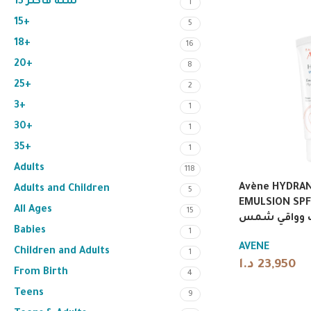
15 سنة فأكثر
1
15+
5
18+
16
20+
8
25+
2
3+
1
30+
1
35+
1
Adults
118
Avène HYDRAN
Adults and Children
5
EMULSION SPF30 
All Ages
15
 وواقي شمس
Babies
1
AVENE
Children and Adults
1
د.ا
23,950
From Birth
4
Teens
9