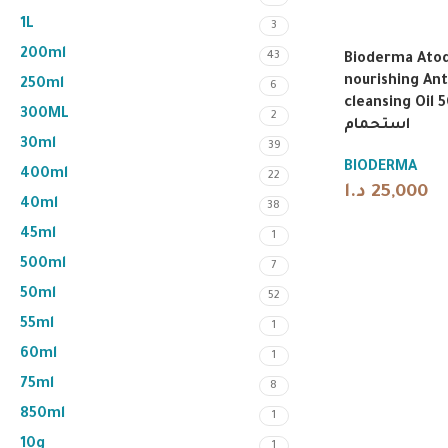
1L
3
200ml
43
Bioderma Atod
nourishing Anti
250ml
6
cleansing Oil 500
300ML
2
استحمام
30ml
39
BIODERMA
400ml
22
د.ا
25,000
40ml
38
45ml
1
500ml
7
50ml
52
55ml
1
60ml
1
75ml
8
850ml
1
10g
1