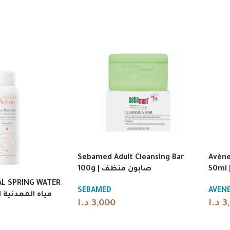
Sebamed Adult Cleansing Bar
Avèn
100g | صابون منظف
L SPRING WATER
SEBAMED
AVEN
مياه المعدنية الحرار
د.ا
3,000
د.ا
3