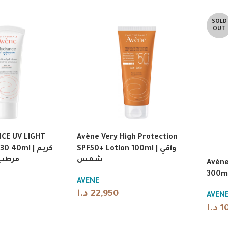
SOLD
OUT
CE UV LIGHT
Avène Very High Protection
SPF50+ Lotion 100ml | واقي
40ml | كريم
شمس
مرطب
Avèn
AVENE
د.ا
22,950
AVEN
د.ا
1