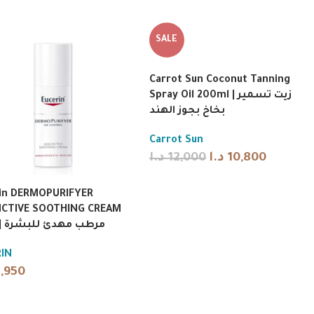
SALE
Carrot Sun Coconut Tanning
Spray Oil 200ml | زيت تسمير
بخاخ بجوز الهند
Carrot Sun
د.ا
12,000
د.ا
10,800
in DERMOPURIFYER
NCTIVE SOOTHING CREAM
50ml | مرطب مهدئ للبشرة
IN
7,950