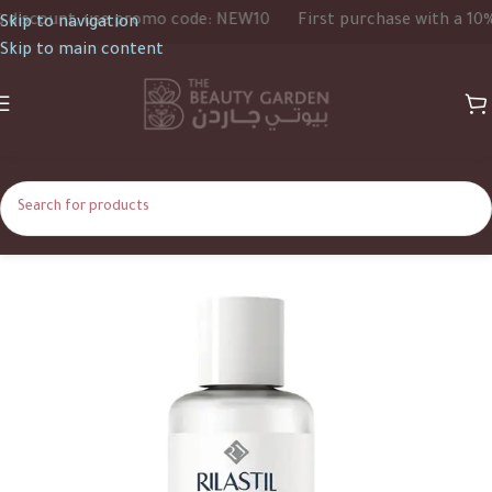
count, use promo code: NEW10
First purchase with a 10% dis
Skip to navigation
Skip to main content